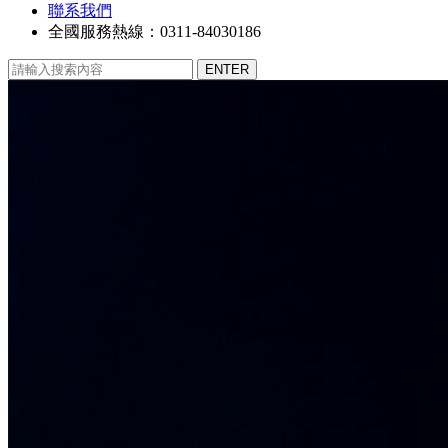
聯系我們
全國服務熱線：0311-84030186