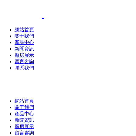
網站首頁
關于我們
產品中心
新聞資訊
廠房展示
留言咨詢
聯系我們
網站首頁
關于我們
產品中心
新聞資訊
廠房展示
留言咨詢