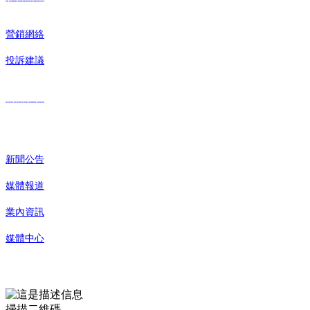
營銷網絡
投訴建議
物流服務
新聞公告
新聞公告
媒體報道
業內資訊
媒體中心
關注我們
掃描二維碼