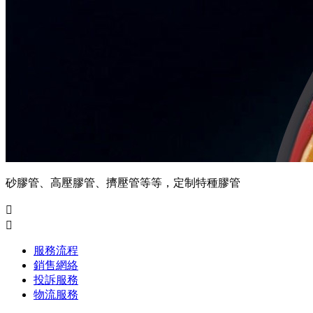
砂膠管、高壓膠管、擠壓管等等，定制特種膠管


服務流程
銷售網絡
投訴服務
物流服務