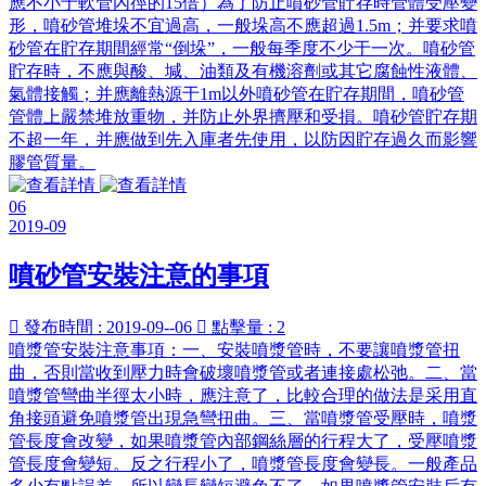
應不小于軟管內徑的15倍）為了防止噴砂管貯存時管體受壓變
形，噴砂管堆垛不宜過高，一般垛高不應超過1.5m；并要求噴
砂管在貯存期間經常“倒垛”，一般每季度不少于一次。噴砂管
貯存時，不應與酸、堿、油類及有機溶劑或其它腐蝕性液體、
氣體接觸；并應離熱源于1m以外噴砂管在貯存期間，噴砂管
管體上嚴禁堆放重物，并防止外界擠壓和受損。噴砂管貯存期
不超一年，并應做到先入庫者先使用，以防因貯存過久而影響
膠管質量。
06
2019-09
噴砂管安裝注意的事項

發布時間 : 2019-09--06

點擊量 : 2
噴漿管安裝注意事項：一、安裝噴漿管時，不要讓噴漿管扭
曲，否則當收到壓力時會破壞噴漿管或者連接處松弛。二、當
噴漿管彎曲半徑太小時，應注意了，比較合理的做法是采用直
角接頭避免噴漿管出現急彎扭曲。三、當噴漿管受壓時，噴漿
管長度會改變，如果噴漿管內部鋼絲層的行程大了，受壓噴漿
管長度會變短。反之行程小了，噴漿管長度會變長。一般產品