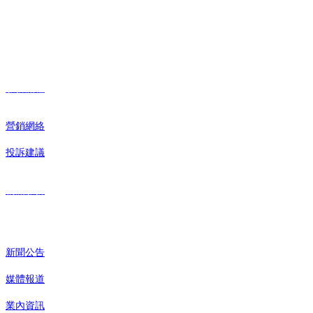
需求，以客戶滿意來定義質量標準，盡一切辦法提高客戶滿意度和忠
。
誠度
服務支持
服務流程
營銷網絡
投訴建議
物流服務
新聞公告
新聞公告
媒體報道
業內資訊