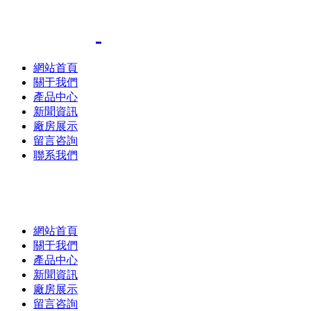
網站首頁
關于我們
產品中心
新聞資訊
廠房展示
留言咨詢
聯系我們
網站首頁
關于我們
產品中心
新聞資訊
廠房展示
留言咨詢