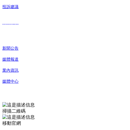
投訴建議
物流服務
新聞公告
新聞公告
媒體報道
業內資訊
媒體中心
關注我們
掃描二維碼
移動官網