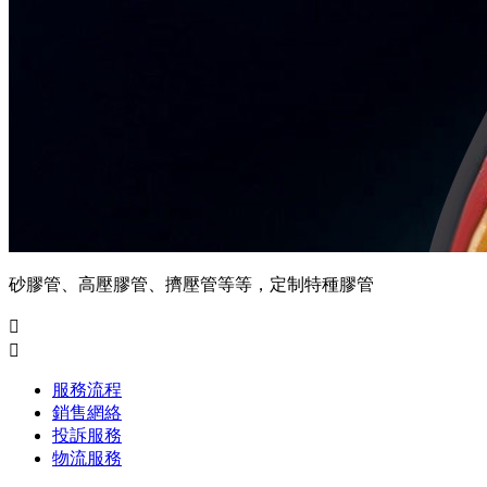
砂膠管、高壓膠管、擠壓管等等，定制特種膠管


服務流程
銷售網絡
投訴服務
物流服務