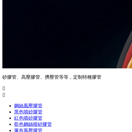
砂膠管、高壓膠管、擠壓管等等，定制特種膠管


鋼絲風壓膠管
黑色噴砂膠管
紅色噴砂膠管
藍色鋼絲噴砂膠管
簾布風壓膠管