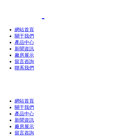
網站首頁
關于我們
產品中心
新聞資訊
廠房展示
留言咨詢
聯系我們
網站首頁
關于我們
產品中心
新聞資訊
廠房展示
留言咨詢