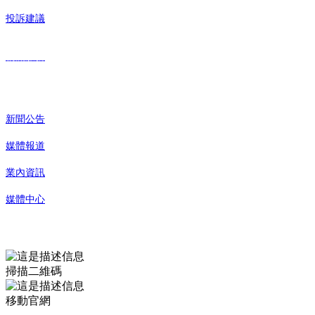
投訴建議
物流服務
新聞公告
新聞公告
媒體報道
業內資訊
媒體中心
關注我們
掃描二維碼
移動官網